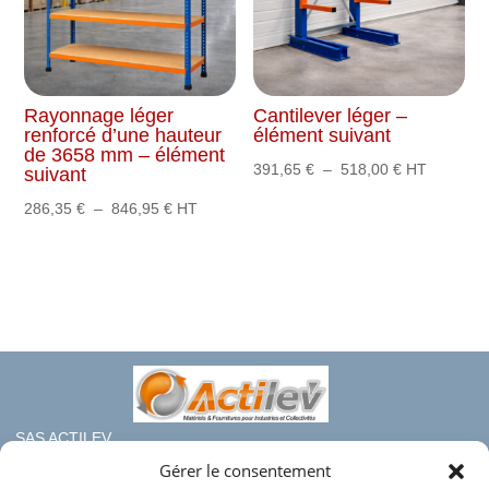
Rayonnage léger
Cantilever léger –
renforcé d’une hauteur
élément suivant
de 3658 mm – élément
Plage
391,65
€
–
518,00
€
HT
suivant
de
Plage
286,35
€
–
846,95
€
HT
prix :
de
391,65 €
prix :
à
286,35 €
518,00 €
à
846,95 €
SAS ACTILEV
112 bis rue haute de Crouin
Gérer le consentement