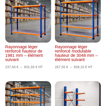
Rayonnage léger
Rayonnage léger
renforcé hauteur de
renforcé modulable
1981 mm – élément
hauteur de 3048 mm –
suivant
élément suivant
Plage
Plage
237,50
€
–
831,55
€
HT
267,55
€
–
828,15
€
HT
de
de
prix :
prix :
237,50 €
267,55 €
à
à
831,55 €
828,15 €