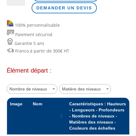
de
Rayonnage
DEMANDER UN DEVIS
mi-
lourd
100% personnalisable
-
Paiement sécurisé
élément
Garantie 5 ans
suivant
Franco à partir de 300€ HT
Élément départ :
Nombre de niveaux
Matière des niveaux
Image
Nom
Caractéristiques : Hauteurs
- Longueurs - Profondeurs
- Nombres de niveaux -
Matières des niveaux -
Couleurs des échelles