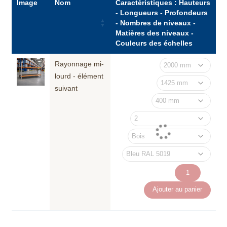
Image
Nom
Caractéristiques : Hauteurs
- Longueurs - Profondeurs
- Nombres de niveaux -
Matières des niveaux -
Couleurs des échelles
Rayonnage mi-
lourd - élément
suivant
quantité
de
Ajouter au panier
Rayonnage
mi-
lourd