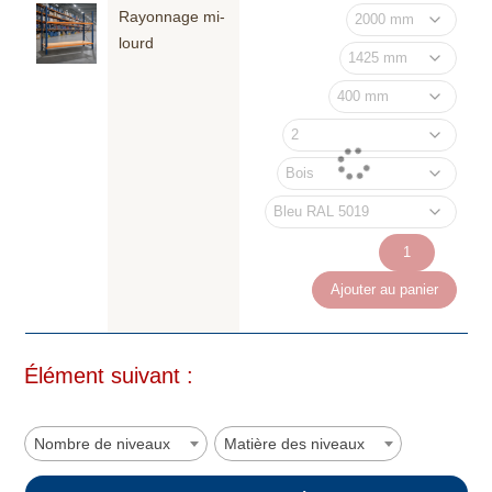
Rayonnage mi-
lourd
quantité
de
Ajouter au panier
Rayonnage
mi-
lourd
Élément suivant :
Nombre de niveaux
Matière des niveaux