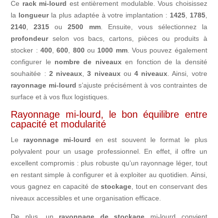
Ce
rack mi-lourd
est entièrement modulable. Vous choisissez
-
la
longueur
la plus adaptée à votre implantation :
élément
1425
,
1785
,
2140
,
2315
ou
2500 mm
. Ensuite, vous sélectionnez la
suivant
profondeur
selon vos bacs, cartons, pièces ou produits à
stocker :
400
,
600
,
800
ou
1000 mm
. Vous pouvez également
configurer le
nombre de niveaux
en fonction de la densité
souhaitée :
2 niveaux
,
3 niveaux
ou
4 niveaux
. Ainsi, votre
rayonnage mi-lourd
s’ajuste précisément à vos contraintes de
surface et à vos flux logistiques.
Rayonnage mi-lourd, le bon équilibre entre
capacité et modularité
Le
rayonnage mi-lourd
en est souvent le format le plus
polyvalent pour un usage professionnel. En effet, il offre un
excellent compromis : plus robuste qu’un rayonnage léger, tout
en restant simple à configurer et à exploiter au quotidien. Ainsi,
vous gagnez en capacité de
stockage
, tout en conservant des
niveaux accessibles et une organisation efficace.
De plus, un
rayonnage de stockage
mi-lourd convient