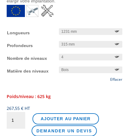
élargir votre implantation.
Longueurs
Profondeurs
Nombre de niveaux
Matière des niveaux
Effacer
Poids/niveau : 625 kg
267,55
€
HT
quantité
AJOUTER AU PANIER
de
Rayonnage
DEMANDER UN DEVIS