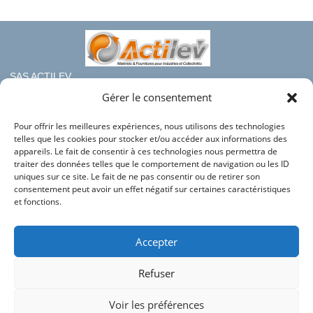
à
846,95 €
SAS ACTILEV
112 bis rue haute de Crouin
Gérer le consentement
16100 COGNAC
Pour offrir les meilleures expériences, nous utilisons des technologies
Téléphone : 05.45.36.08.19
telles que les cookies pour stocker et/ou accéder aux informations des
Mail : contact@france-rayonnage.fr
appareils. Le fait de consentir à ces technologies nous permettra de
traiter des données telles que le comportement de navigation ou les ID
Nos autres sites du groupe :
uniques sur ce site. Le fait de ne pas consentir ou de retirer son
consentement peut avoir un effet négatif sur certaines caractéristiques
Actilev
et fonctions.
Actilev Corporate
Bac en Plastique
Accepter
HLC Industries
Refuser
Conditions générales de vente
Mentions légales
Voir les préférences