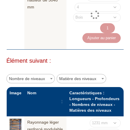
hauteur de 3048
mm
quantité
de
Ajouter au panier
Rayonnage
léger
renforcé
Élément suivant :
modulable
hauteur
de
Nombre de niveaux
Matière des niveaux
3048
mm
Image
Nom
Caractéristiques :
Longueurs - Profondeurs
- Nombres de niveaux -
Matières des niveaux
Rayonnage léger
renforcé modulable