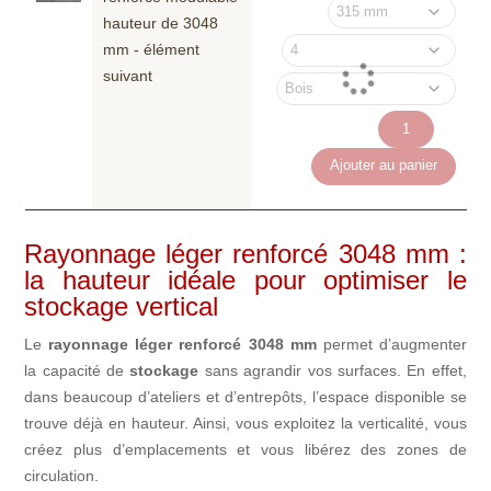
hauteur de 3048
mm - élément
suivant
quantité
de
Ajouter au panier
Rayonnage
léger
renforcé
Rayonnage léger renforcé 3048 mm :
modulable
la hauteur idéale pour optimiser le
hauteur
stockage vertical
de
3048
Le
rayonnage léger renforcé 3048 mm
permet d’augmenter
mm
la capacité de
stockage
sans agrandir vos surfaces. En effet,
-
dans beaucoup d’ateliers et d’entrepôts, l’espace disponible se
élément
trouve déjà en hauteur. Ainsi, vous exploitez la verticalité, vous
suivant
créez plus d’emplacements et vous libérez des zones de
circulation.