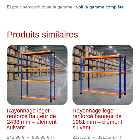
Et pour parcourir toute la gamme :
voir la gamme complète
Produits similaires
Rayonnage léger
Rayonnage léger
renforcé hauteur de
renforcé hauteur de
2438 mm – élément
1981 mm – élément
suivant
suivant
Plage
Plage
242,90
€
–
836,95
€
HT
237,50
€
–
831,55
€
HT