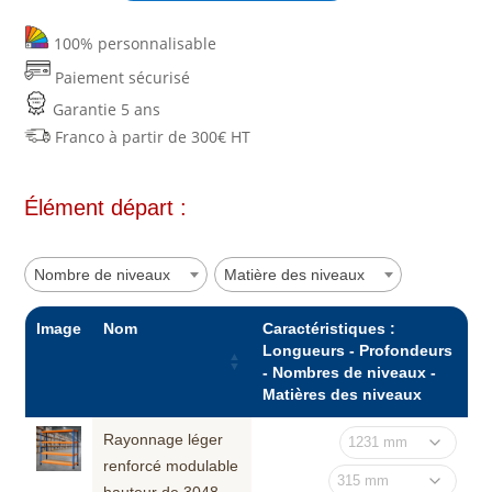
léger
renforcé
100% personnalisable
modulable
Paiement sécurisé
hauteur
Garantie 5 ans
de
Franco à partir de 300€ HT
3048
mm
-
Élément départ :
élément
suivant
Nombre de niveaux
Matière des niveaux
Image
Nom
Caractéristiques :
Longueurs - Profondeurs
- Nombres de niveaux -
Matières des niveaux
Rayonnage léger
renforcé modulable