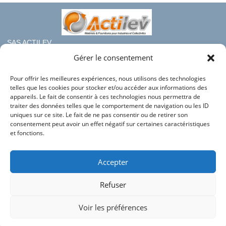
SAS ACTILEV
112 bis rue haute de Crouin
Gérer le consentement
16100 COGNAC
Pour offrir les meilleures expériences, nous utilisons des technologies
Téléphone : 05.45.36.08.19
telles que les cookies pour stocker et/ou accéder aux informations des
Mail : contact@france-rayonnage.fr
appareils. Le fait de consentir à ces technologies nous permettra de
traiter des données telles que le comportement de navigation ou les ID
Nos autres sites du groupe :
uniques sur ce site. Le fait de ne pas consentir ou de retirer son
consentement peut avoir un effet négatif sur certaines caractéristiques
Actilev
et fonctions.
Actilev Corporate
Bac en Plastique
Accepter
HLC Industries
Refuser
Conditions générales de vente
Mentions légales
Voir les préférences
Télécharger notre bilan RSE 2025