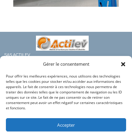
SAS ACTILEV
112 bis rue haute de Crouin
Gérer le consentement
16100 COGNAC
Pour offrir les meilleures expériences, nous utilisons des technologies
Téléphone : 05.45.36.08.19
telles que les cookies pour stocker et/ou accéder aux informations des
Mail : contact@france-rayonnage.fr
appareils. Le fait de consentir à ces technologies nous permettra de
traiter des données telles que le comportement de navigation ou les ID
Nos autres sites du groupe :
uniques sur ce site. Le fait de ne pas consentir ou de retirer son
consentement peut avoir un effet négatif sur certaines caractéristiques
Actilev
et fonctions.
Actilev Corporate
Bac en Plastique
Accepter
HLC Industries