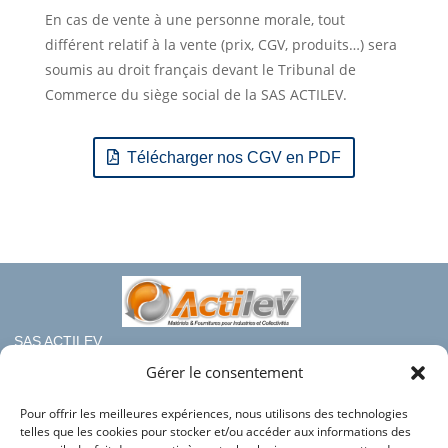
En cas de vente à une personne morale, tout
différent relatif à la vente (prix, CGV, produits…) sera
soumis au droit français devant le Tribunal de
Commerce du siège social de la SAS ACTILEV.
Télécharger nos CGV en PDF
SAS ACTILEV
112 bis rue haute de Crouin
Gérer le consentement
16100 COGNAC
Pour offrir les meilleures expériences, nous utilisons des technologies
Téléphone : 05.45.36.08.19
telles que les cookies pour stocker et/ou accéder aux informations des
Mail : contact@france-rayonnage.fr