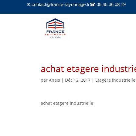
✉ contact@france-rayonnage.fr
☎ 05 45 36 08 19
achat etagere industri
par
Anaïs
|
Déc 12, 2017
|
Etagere industrielle
achat etagere industrielle