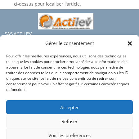
ci-dessus pour localiser l'article.
SAS ACTILEV
112 bis rue haute de Crouin
Gérer le consentement
16100 COGNAC
Pour offrir les meilleures expériences, nous utilisons des technologies
Téléphone : 05.45.36.08.19
telles que les cookies pour stocker et/ou accéder aux informations des
Mail : contact@france-rayonnage.fr
appareils. Le fait de consentir à ces technologies nous permettra de
traiter des données telles que le comportement de navigation ou les ID
Nos autres sites du groupe :
uniques sur ce site. Le fait de ne pas consentir ou de retirer son
consentement peut avoir un effet négatif sur certaines caractéristiques
Actilev
et fonctions.
Actilev Corporate
Bac en Plastique
Accepter
HLC Industries
Refuser
Conditions générales de vente
Mentions légales
Voir les préférences