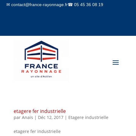
✉ contact@france-rayonnage.fr
☎ 05 45 36 08 19
Mon compte
Panier
etagere fer industrielle
par
Anaïs
|
Déc 12, 2017
|
Etagere industrielle
etagere fer industrielle