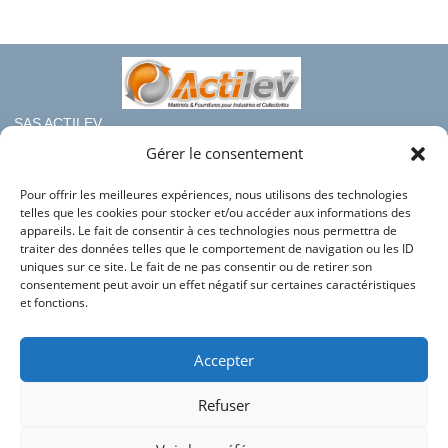
SAS ACTILEV
112 bis rue haute de Crouin
Gérer le consentement
16100 COGNAC
Pour offrir les meilleures expériences, nous utilisons des technologies
Téléphone : 05.45.36.08.19
telles que les cookies pour stocker et/ou accéder aux informations des
Mail : contact@france-rayonnage.fr
appareils. Le fait de consentir à ces technologies nous permettra de
traiter des données telles que le comportement de navigation ou les ID
Nos autres sites du groupe :
uniques sur ce site. Le fait de ne pas consentir ou de retirer son
consentement peut avoir un effet négatif sur certaines caractéristiques
Actilev
et fonctions.
Actilev Corporate
Bac en Plastique
Accepter
HLC Industries
Refuser
Conditions générales de vente
Mentions légales