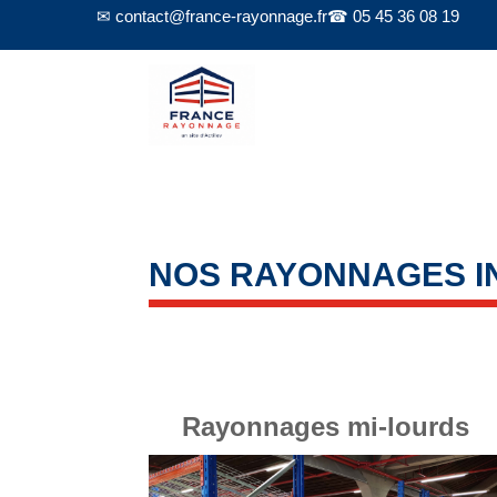
✉ contact@france-rayonnage.fr
☎ 05 45 36 08 19
NOS RAYONNAGES I
Rayonnages mi-lourds