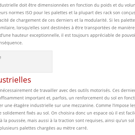
dustrielle doit être dimensionnées en fonction du poids et du vol
ieurs normes ISO pour les palettes et la plupart des rack son conçu
acité de chargement de ces derniers et la modularité. Si les palett
ilaire, lorsqu’elles sont destinées à être transportées de manière
s d’une hauteur exceptionnelle, il est toujours appréciable de pouvo
conséquence.
strielles
nécessairement de travailler avec des outils motorisés. Ces dernie
isamment important et, parfois, un renforcement du sol en fonct
ller une étagère industrielle sur une mezzanine. Comme l’impose le
 solidement fixés au sol. On choisira donc un espace où il est faci
 la poussée, mais aussi à la traction sont requises, ainsi qu’un sol
plusieurs palettes chargées au mètre carré.