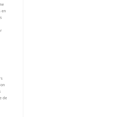
ume
s en
es
ir
rs
ion
s
le de