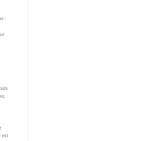
n :
our
oids
nt,
e
l est