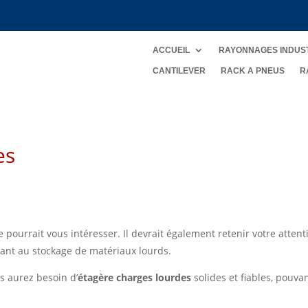
ACCUEIL
RAYONNAGES INDUS
CANTILEVER
RACK A PNEUS
R
es
le pourrait vous intéresser. Il devrait également retenir votre attent
ant au stockage de matériaux lourds.
s aurez besoin d’
é
tagère charges lourdes
solides et fiables, pouva