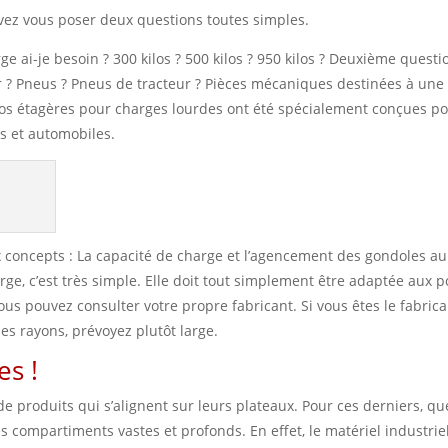
vez vous poser deux questions toutes simples.
e ai-je besoin ? 300 kilos ? 500 kilos ? 950 kilos ? Deuxième questio
er ? Pneus ? Pneus de tracteur ? Pièces mécaniques destinées à une
Nos étagères pour charges lourdes ont été spécialement conçues p
s et automobiles.
 concepts : La capacité de charge et l’agencement des gondoles au
arge, c’est très simple. Elle doit tout simplement être adaptée aux p
ous pouvez consulter votre propre fabricant. Si vous êtes le fabrica
es rayons, prévoyez plutôt large.
es !
de produits qui s’alignent sur leurs plateaux. Pour ces derniers, qu
es compartiments vastes et profonds. En effet, le matériel industrie