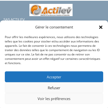
à
806,65 €
SAS ACTILEV
112 bis rue haute de Crouin
Gérer le consentement
16100 COGNAC
Pour offrir les meilleures expériences, nous utilisons des technologies
Téléphone : 05.45.36.08.19
telles que les cookies pour stocker et/ou accéder aux informations des
Mail : contact@france-rayonnage.fr
appareils. Le fait de consentir à ces technologies nous permettra de
traiter des données telles que le comportement de navigation ou les ID
Nos autres sites du groupe :
uniques sur ce site. Le fait de ne pas consentir ou de retirer son
consentement peut avoir un effet négatif sur certaines caractéristiques
Actilev
et fonctions.
Actilev Corporate
Bac en Plastique
Accepter
HLC Industries
Refuser
Conditions générales de vente
Mentions légales
Voir les préférences
Télécharger notre bilan RSE 2025