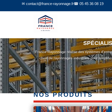
✉ contact@france-rayonnage.fr
☎ 05 45 36 08 19
Lecteur
SPÉCIALI
vidéo
France Rayonnage réalise des systèmes d’entrepos
choix de rayonnages industriels pour simplifie
NOS PRODUITS