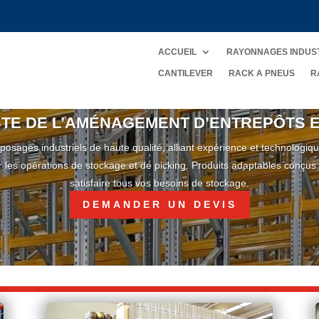
ACCUEIL
RAYONNAGES INDUS
CANTILEVER
RACK A PNEUS
R
STE DE L’AMÉNAGEMENT D’ENTREPÔTS 
ages industriels de haute qualité, alliant expérience et technologiqu
r les opérations de stockage et de picking. Produits adaptables conçus
satisfaire tous vos besoins de stockage.
DEMANDER UN DEVIS