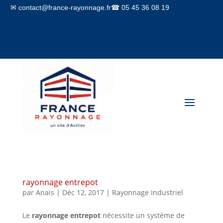
✉ contact@france-rayonnage.fr
☎ 05 45 36 08 19
Mon compte
Panier
rayonnage entrepot
par
Anaïs
|
Déc 12, 2017
|
Rayonnage Industriel
Le
rayonnage entrepot
nécessite un système de