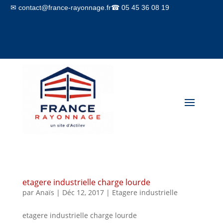
✉ contact@france-rayonnage.fr
☎ 05 45 36 08 19
Mon compte
Panier
etagere industrielle charge lourde
par
Anaïs
|
Déc 12, 2017
|
Etagere industrielle
etagere industrielle charge lourde