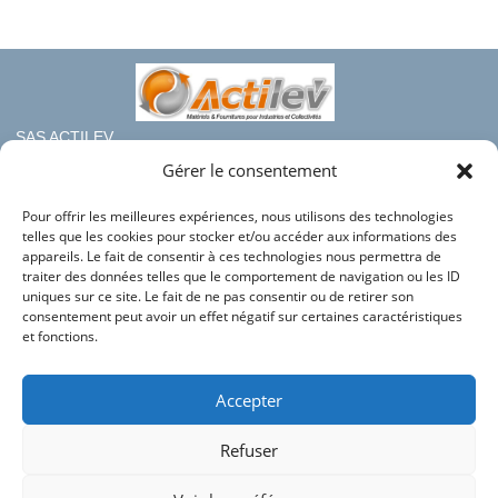
SAS ACTILEV
112 bis rue haute de Crouin
Gérer le consentement
16100 COGNAC
Pour offrir les meilleures expériences, nous utilisons des technologies
Téléphone : 05.45.36.08.19
telles que les cookies pour stocker et/ou accéder aux informations des
Mail : contact@france-rayonnage.fr
appareils. Le fait de consentir à ces technologies nous permettra de
traiter des données telles que le comportement de navigation ou les ID
Nos autres sites du groupe :
uniques sur ce site. Le fait de ne pas consentir ou de retirer son
consentement peut avoir un effet négatif sur certaines caractéristiques
Actilev
et fonctions.
Actilev Corporate
Bac en Plastique
Accepter
HLC Industries
Refuser
Conditions générales de vente
Mentions légales