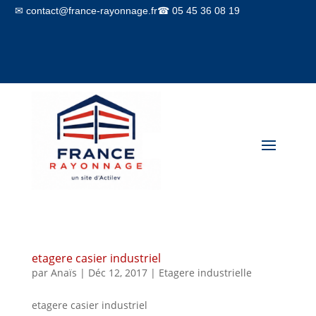
✉ contact@france-rayonnage.fr
☎ 05 45 36 08 19
Mon compte
Panier
etagere casier industriel
par
Anaïs
|
Déc 12, 2017
|
Etagere industrielle
etagere casier industriel