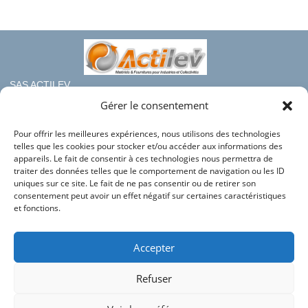
SAS ACTILEV
112 bis rue haute de Crouin
Gérer le consentement
16100 COGNAC
Pour offrir les meilleures expériences, nous utilisons des technologies
Téléphone : 05.45.36.08.19
telles que les cookies pour stocker et/ou accéder aux informations des
Mail : contact@france-rayonnage.fr
appareils. Le fait de consentir à ces technologies nous permettra de
traiter des données telles que le comportement de navigation ou les ID
Nos autres sites du groupe :
uniques sur ce site. Le fait de ne pas consentir ou de retirer son
consentement peut avoir un effet négatif sur certaines caractéristiques
Actilev
et fonctions.
Actilev Corporate
Bac en Plastique
Accepter
HLC Industries
Refuser
Conditions générales de vente
Mentions légales