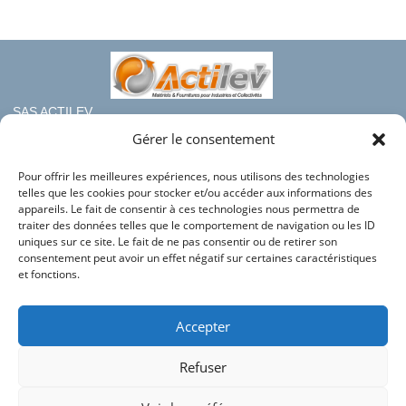
SAS ACTILEV
112 bis rue haute de Crouin
Gérer le consentement
16100 COGNAC
Pour offrir les meilleures expériences, nous utilisons des technologies
Téléphone : 05.45.36.08.19
telles que les cookies pour stocker et/ou accéder aux informations des
Mail : contact@france-rayonnage.fr
appareils. Le fait de consentir à ces technologies nous permettra de
traiter des données telles que le comportement de navigation ou les ID
Nos autres sites du groupe :
uniques sur ce site. Le fait de ne pas consentir ou de retirer son
consentement peut avoir un effet négatif sur certaines caractéristiques
Actilev
et fonctions.
Actilev Corporate
Bac en Plastique
Accepter
HLC Industries
Refuser
Conditions générales de vente
Mentions légales