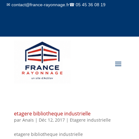
✉ contact@france-rayonnage.fr
☎ 05 45 36 08 19
Mon compte
Panier
etagere bibliotheque industrielle
par
Anaïs
|
Déc 12, 2017
|
Etagere industrielle
etagere bibliotheque industrielle