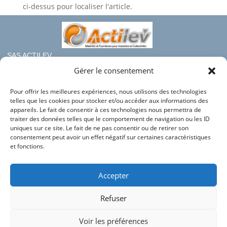
ci-dessus pour localiser l'article.
SAS ACTILEV
112 bis rue haute de Crouin
Gérer le consentement
16100 COGNAC
Pour offrir les meilleures expériences, nous utilisons des technologies
Téléphone : 05.45.36.08.19
telles que les cookies pour stocker et/ou accéder aux informations des
Mail : contact@france-rayonnage.fr
appareils. Le fait de consentir à ces technologies nous permettra de
traiter des données telles que le comportement de navigation ou les ID
Nos autres sites du groupe :
uniques sur ce site. Le fait de ne pas consentir ou de retirer son
consentement peut avoir un effet négatif sur certaines caractéristiques
Actilev
et fonctions.
Actilev Corporate
Bac en Plastique
Accepter
HLC Industries
Refuser
Conditions générales de vente
Mentions légales
Voir les préférences